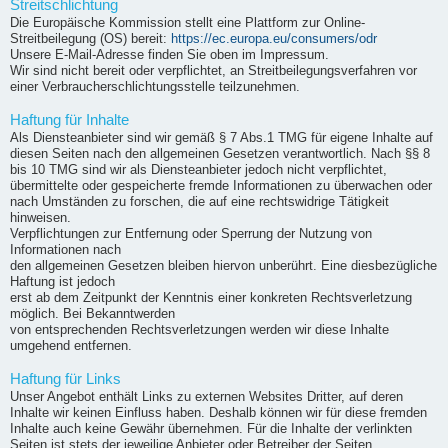
Streitschlichtung
Die Europäische Kommission stellt eine Plattform zur Online-
Streitbeilegung (OS) bereit:
https://ec.europa.eu/consumers/odr
Unsere E-Mail-Adresse finden Sie oben im Impressum.
Wir sind nicht bereit oder verpflichtet, an Streitbeilegungsverfahren vor
einer Verbraucherschlichtungsstelle teilzunehmen.
Haftung für Inhalte
Als Diensteanbieter sind wir gemäß § 7 Abs.1 TMG für eigene Inhalte auf
diesen Seiten nach den allgemeinen Gesetzen verantwortlich. Nach §§ 8
bis 10 TMG sind wir als Diensteanbieter jedoch nicht verpflichtet,
übermittelte oder gespeicherte fremde Informationen zu überwachen oder
nach Umständen zu forschen, die auf eine rechtswidrige Tätigkeit
hinweisen.
Verpflichtungen zur Entfernung oder Sperrung der Nutzung von
Informationen nach
den allgemeinen Gesetzen bleiben hiervon unberührt. Eine diesbezügliche
Haftung ist jedoch
erst ab dem Zeitpunkt der Kenntnis einer konkreten Rechtsverletzung
möglich. Bei Bekanntwerden
von entsprechenden Rechtsverletzungen werden wir diese Inhalte
umgehend entfernen.
Haftung für Links
Unser Angebot enthält Links zu externen Websites Dritter, auf deren
Inhalte wir keinen Einfluss haben. Deshalb können wir für diese fremden
Inhalte auch keine Gewähr übernehmen. Für die Inhalte der verlinkten
Seiten ist stets der jeweilige Anbieter oder Betreiber der Seiten