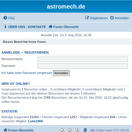
astromech.de
FAQ
Registrieren
Anmelden
ÜBER UNS - KONTAKTE
Foren-Übersicht
Aktuelle Zeit: Do 6. Aug 2026, 16:38
Dieses Board hat keine Foren.
ANMELDEN
•
REGISTRIEREN
Benutzername:
Passwort:
Ich habe mein Passwort vergessen
WER IST ONLINE?
Insgesamt ist
1
Besucher online :: 0 sichtbare Mitglieder, 0 unsichtbare Mitglieder und 1
Gast (basierend auf den aktiven Besuchern der letzten 5 Minuten)
Der Besucherrekord liegt bei
1769
Besuchern, die am So 10. Mai 2026, 18:02 gleichzeitig
online waren.
STATISTIK
Beiträge insgesamt
23264
• Themen insgesamt
1257
• Mitglieder insgesamt
844
• Unser
neuestes Mitglied:
Luke1969
Foren-Übersicht
Alle Zeiten sind
UTC+02:00